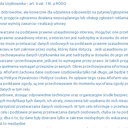
da Użytkownika – art. 6 ust. 1 lit. a RODO
 dobrowolne, ale konieczne dla udzielenia odpowiedzi na pytanie/zgłoszeni
rm, przyjęcia zgłoszenia działania niepożądanego lub obsługi zgłoszeń rekla
owi wymóg zawarcia i realizacji umowy.
etwarzane na podstawie prawnie uzasadnionego interesu, mogą być one prz
prawnie uzasadniony interes, a interes ten jest nadrzędny w stosunku do in
 nie może przetwarzać danych osobowych na podstawie prawnie uzasadnione
ciwu w tym zakresie przez osobę, której dane dotyczą. Jeśli uzasadniony pr
przechowywania danych Użytkownika nie jest nadrzędny w stosunku do jego i
arzane i przechowywane, jeśli jest to wymagane przez prawo. W takich prz
 spełnienia wymagań przepisów prawnych. Okres przechowywania informacji
ji. Aflofarm zachowa dane osobowe Użytkownika tylko tak długo, jak będzie t
ej Polityce Prywatności i Polityce cookies. Po upływie tego czasu Aflofarm u
a podstawie zgody, są one przechowywane do momentu wycofania zgody prz
 danych w tym celu.
sobowe, stosując odpowiednie techniczne oraz organizacyjne środki bezpiecz
h modyfikacji tych danych, ich utraty, zniszczenia lub uzyskania do nich ni
ejrzystość przetwarzania danych osobowych. W tym celu informuje o przetw
 o celu i podstawie prawnej przetwarzania danych osobowych, chyba że na p
y; dba o to, by dane były zbierane tylko w zakresie niezbędnym do wskazaneg
est to niezbędne.