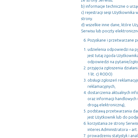
ze strony Serwisu;
internetowa
działała jak
b) informacje techniczne o urzą
najlepiej
c) rejestracji sesji Użytkownika
podczas
strony.
twojego
przejścia na nią.
d) wszelkie inne dane, które U
Jeśli odrzucisz
Serwisu lub poczty elektroniczne
te pliki cookie,
niektóre
Pozyskane i przetwarzane p
funkcje znikną
ze strony
internetowej.
udzielenia odpowiedzi na p
jest tutaj zgoda Użytkownika 
odpowiedzi na pytanie/zgło
przyjęcia zgłoszenia działa
Marketing
Udostępniając
1 lit. c) RODO)
swoje
obsługi zgłoszeń reklamacyjn
zainteresowania i
zachowania
reklamacyjnych,
podczas
dostarczenia aktualnych inf
odwiedzania naszej
oraz informacji handlowych (
strony, zwiększasz
szansę na
drogą elektroniczną),
zobaczenie
podstawą przetwarzania dany
spersonalizowanych
treści i ofert.
jest Użytkownik lub do podj
korzystania ze strony Serwi
interes Administratora – art.
prowadzeniu statystyk i ana