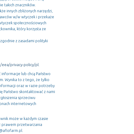
ie takich znaczników.
e innych zbliżonych narzędzi,
tawców w/w wtyczek i przekaże
 wtyczek społecznościowych
kownika, który korzysta ze
zgodnie z zasadami polityki
/eea/privacy-policy/pl
.
ać informacje lub chcą Państwo
. Wynika to z tego, że tylko
formacji oraz w razie potrzeby
się Państwo skontaktować z nami
zgłoszenia sprzeciwu
ronach internetowych
ownik może w każdym czasie
 z prawem przetwarzania
@aflofarm.pl.