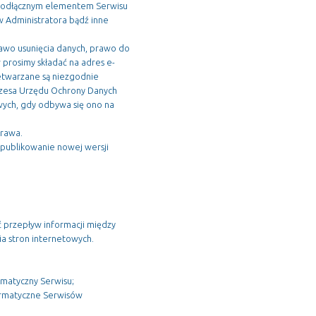
Nieodłącznym elementem Serwisu
w Administratora bądź inne
awo usunięcia danych, prawo do
 prosimy składać na adres e-
etwarzane są niezgodnie
rezesa Urzędu Ochrony Danych
ych, gdy odbywa się ono na
prawa.
opublikowanie nowej wersji
 przepływ informacji między
ia stron internetowych.
rmatyczny Serwisu;
ormatyczne Serwisów