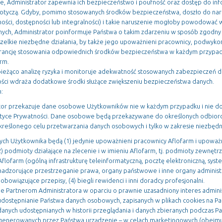
, Administrator zapewnia ich bezpieczeństwo i poufność oraz dostęp do inf
otyczą. Gdyby, pomimo stosowanych środków bezpieczeństwa, doszło do nar
ości, dostępności lub integralności) i takie naruszenie mogłoby powodować 
ych, Administrator poinformuje Państwa o takim zdarzeniu w sposób zgodny 
zelkie niezbędne działania, by także jego upoważnieni pracownicy, podwyko
rancję stosowania odpowiednich środków bezpieczeństwa w każdym przypad
rm.
bieżąco analizę ryzyka i monitoruje adekwatność stosowanych zabezpieczeń 
ości wdraża dodatkowe środki służące zwiększeniu bezpieczeństwa danych.
:
tor przekazuje dane osobowe Użytkowników nie w każdym przypadku i nie do
Polityce Prywatności. Dane osobowe będą przekazywane do określonych odbiorc
 określonego celu przetwarzania danych osobowych i tylko w zakresie niezbędn
h Użytkownika będą (1) jedynie upoważnieni pracownicy Aflofarm i upoważn
2) podmioty działające na zlecenie i w imieniu Aflofarm, tj. podmioty zewnętr
flofarm (ogólną infrastrukturę teleinformatyczną, pocztę elektroniczną, sy
 nadzorujące przestrzeganie prawa, organy państwowe i inne organy administr
obowiązujące przepisy, (4) biegli rewidenci i inni doradcy profesjonalni.
 Partnerom Administratora w oparciu o prawnie uzasadniony interes admini
dostępnianie Państwa danych osobowych, zapisanych w plikach cookies na Pa
anych udostępnianych w historii przeglądania i danych zbieranych podczas P
h generowanych przez Państwa urządzenie – w celach marketingowych (obej