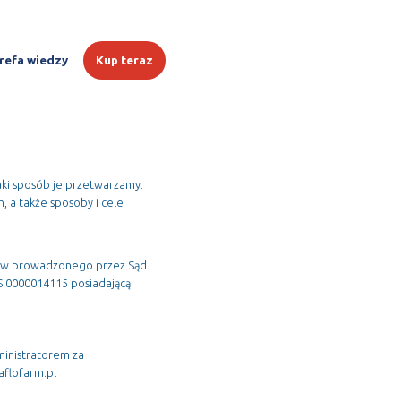
refa wiedzy
Kup teraz
aki sposób je przetwarzamy.
, a także sposoby i cele
orców prowadzonego przez Sąd
 0000014115 posiadającą
ministratorem za
flofarm.pl