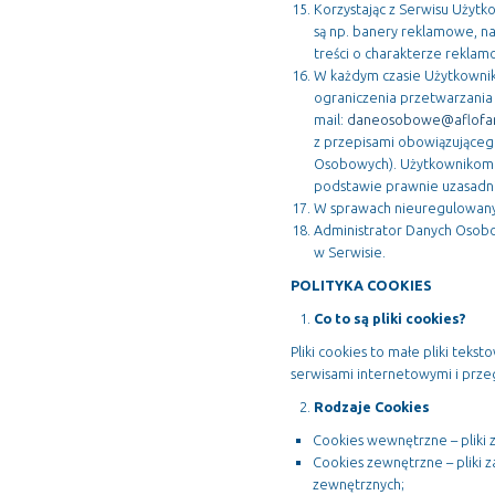
Korzystając z Serwisu Użytk
są np. banery reklamowe, na
treści o charakterze rekla
W każdym czasie Użytkownik
ograniczenia przetwarzania 
mail:
daneosobowe@aflofar
z przepisami obowiązująceg
Osobowych). Użytkownikom p
podstawie prawnie uzasadni
W sprawach nieuregulowanych
Administrator Danych Osobow
w Serwisie.
POLITYKA COOKIES
Co to są pliki cookies?
Pliki cookies to małe pliki te
serwisami internetowymi i prze
Rodzaje Cookies
Cookies wewnętrzne – pliki 
Cookies zewnętrzne – pliki
zewnętrznych;