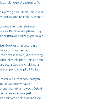
j sesji danego Urządzenia. Po
ęcznego usunięcia. Pliki nie są
est ustawiona na tryb usuwanie
awowe funkcje i służą do
ne na Państwa urządzeniu. Są
mocą ustawień przeglądarki, ale
su. Cookies analityczne nie
 Twojego urządzenia,
y odwiedzasz serwis, które strony
kich jak wiek, płeć. Dzięki temu
arzędzia Google Analytics, a
ięcej poniżej w pkt 8 Polityki
mierzyć skuteczność naszych
Pana aktywność w naszym
 partnerów reklamowych. Dzięki
interesowań (np. jeśli
ywności tych cookies wynosi do