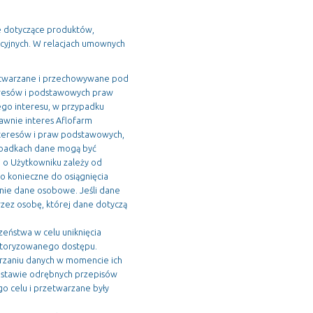
e dotyczące produktów,
macyjnych. W relacjach umownych
etwarzane i przechowywane pod
teresów i podstawowych praw
go interesu, w przypadku
awnie interes Aflofarm
nteresów i praw podstawowych,
ypadkach dane mogą być
 o Użytkowniku zależy od
o konieczne do osiągnięcia
sunie dane osobowe. Jeśli dane
ez osobę, której dane dotyczą
eństwa w celu uniknięcia
eautoryzowanego dostępu.
arzaniu danych w momencie ich
odstawie odrębnych przepisów
o celu i przetwarzane były