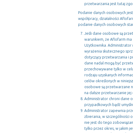
przetwarzania jest tutaj zgo
Podanie danych osobowych jest
współpracy, działalności Aflofa
podanie danych osobowych stan
Jeśli dane osobowe są prz
warunkiem, że Aflofarm ma 
Użytkownika. Administrator
wyrażenia skutecznego sprze
dotyczący przetwarzania i 
dane nadal mogą być przetw
przechowywane tylko w celu
rodzaju uzyskanych informac
celów określonych w niniejsz
osobowe są przetwarzane n
na dalsze przetwarzanie jej
Administrator chroni dane o
przypadkowych bądź umyślnyc
Administrator zapewnia prz
zbierania, w szczególności
nie jest do tego zobowiązan
tylko przez okres, w jakim j