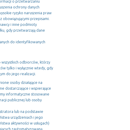
ormacji o przetwarzaniu
uszenia ochrony danych
wysokie ryzyko naruszenia praw
z obowiązującymi przepisami.
nawcy i inne podmioty
ku, gdy przetwarzają dane
danych do identyfikowanych
 wszystkich odbiorców, którzy
ów tylko i wyłącznie wtedy, gdy
ym do jego realizacji.
ione osoby działające na
zne dostarczające i wspierające
stemy informatyczne stosowane
acji publicznej lub osoby
stratora lub na podstawie
ństwa urządzeniach i jego
aństwa aktywności w usługach)
mujących zautomatyzowaną