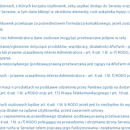
dzeniach, z których korzysta Użytkownik, żeby uzyskać dostęp do Serwisu oraz
 w Serwisie, w tym dane kliknięć w określone elementy, ruch wskaźnika myszy i
żytkownik przekazuje za pośrednictwem formularza kontaktowego, jeżeli zosta
j.
rzez Administratora dane osobowe mogą być przetwarzane jedynie w celu:
ytanie/zgłoszenie dotyczące produktów, współpracy, działalności Aflofarm –
lub prawnie uzasadniony interes Administratora – art. 6 ust. 1 lit. a i f) RODO
szenie.
nia niepożądanego (podstawą prawną przetwarzania jest ciążący na Aflofarm ob
ych – prawnie uzasadniony interes Administratora – art. 6 ust. 1 lit. f) RODO
ormacji o produktach na podstawie udzielonej przez Państwa zgody na dosta
art. 6 ust. 1 lit. a RODO oraz art. 172 Prawa Telekomunikacyjnego i art. 10 ust
ch osobowych będzie art. 6 ust. 1 lit. b RODO jeżeli jest to niezbędne do w
ęcia działań na żądanie Użytkownika, przed zawarciem umowy.
su i zapewnienia jej prawidłowego działania- podstawą prawną przetwarzania 
 6 ust. 1 lit. a i f) RODO polegający na prowadzeniu i utrzymaniu strony Serwisu
lizie ruchu w Serwisie celem poprawy jego funkcjonowania i zwiększenia spr