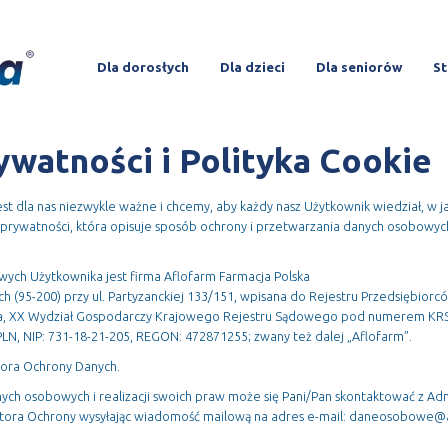
Dla dorosłych
Dla dzieci
Dla seniorów
St
ywatności i Polityka Cookie
t dla nas niezwykle ważne i chcemy, aby każdy nasz Użytkownik wiedział, w j
 prywatności, która opisuje sposób ochrony i przetwarzania danych osobowych
ych Użytkownika jest firma Aflofarm Farmacja Polska
icach (95-200) przy ul. Partyzanckiej 133/151, wpisana do Rejestru Przedsiębi
ia, XX Wydział Gospodarczy Krajowego Rejestru Sądowego pod numerem KRS
PLN, NIP: 731-18-21-205, REGON: 472871255; zwany też dalej „Aflofarm”.
tora Ochrony Danych.
ch osobowych i realizacji swoich praw może się Pani/Pan skontaktować z Ad
ora Ochrony wysyłając wiadomość mailową na adres e-mail: daneosobowe@a