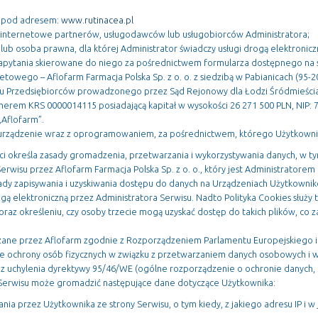
a pod adresem:
www.rutinacea.pl
y internetowe partnerów, usługodawców lub usługobiorców Administratora;
 lub osoba prawna, dla której Administrator świadczy usługi drogą elektroni
zapytania skierowane do niego za pośrednictwem formularza dostępnego na 
etowego – Aflofarm Farmacja Polska Sp. z o. o. z siedzibą w Pabianicach (95-200
ru Przedsiębiorców prowadzonego przez Sąd Rejonowy dla Łodzi Śródmieści
rem KRS 0000014115 posiadającą kapitał w wysokości 26 271 500 PLN, NIP: 
„Aflofarm”.
 urządzenie wraz z oprogramowaniem, za pośrednictwem, którego Użytkownik
ści określa zasady gromadzenia, przetwarzania i wykorzystywania danych, w 
erwisu przez Aflofarm Farmacja Polska Sp. z o. o., który jest Administrator
sady zapisywania i uzyskiwania dostępu do danych na Urządzeniach Użytkownik
gą elektroniczną przez Administratora Serwisu. Nadto Polityka Cookies służy 
raz określeniu, czy osoby trzecie mogą uzyskać dostęp do takich plików, co z
ne przez Aflofarm zgodnie z Rozporządzeniem Parlamentu Europejskiego i R
ie ochrony osób fizycznych w związku z przetwarzaniem danych osobowych 
az uchylenia dyrektywy 95/46/WE (ogólne rozporządzenie o ochronie danych, 
Serwisu może gromadzić następujące dane dotyczące Użytkownika:
nia przez Użytkownika ze strony Serwisu, o tym kiedy, z jakiego adresu IP i w