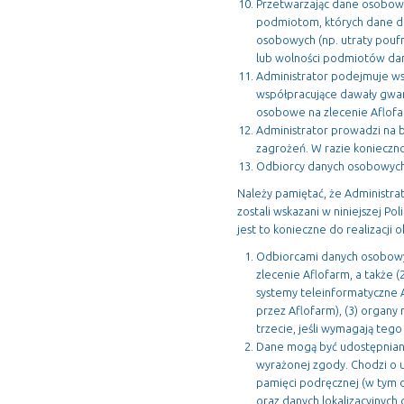
Przetwarzając dane osobowe
podmiotom, których dane d
osobowych (np. utraty poufn
lub wolności podmiotów dan
Administrator podejmuje ws
współpracujące dawały gwa
osobowe na zlecenie Aflofa
Administrator prowadzi na 
zagrożeń. W razie konieczn
Odbiorcy danych osobowych
Należy pamiętać, że Administra
zostali wskazani w niniejszej 
jest to konieczne do realizacji
Odbiorcami danych osobowyc
zlecenie Aflofarm, a także (
systemy teleinformatyczne A
przez Aflofarm), (3) organy
trzecie, jeśli wymagają tego 
Dane mogą być udostępniane
wyrażonej zgody. Chodzi o u
pamięci podręcznej (w tym d
oraz danych lokalizacyjnyc