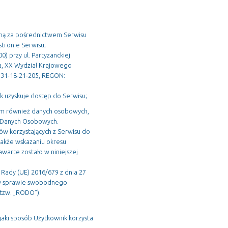
czną za pośrednictwem Serwisu
stronie Serwisu;
) przy ul. Partyzanckiej
a, XX Wydział Krajowego
731-18-21-205, REGON:
 uzyskuje dostęp do Serwisu;
tym również danych osobowych,
em Danych Osobowych.
ów korzystających z Serwisu do
także wskazaniu okresu
awarte zostało w niniejszej
ady (UE) 2016/679 z dnia 27
i w sprawie swobodnego
tzw. „RODO”).
 jaki sposób Użytkownik korzysta