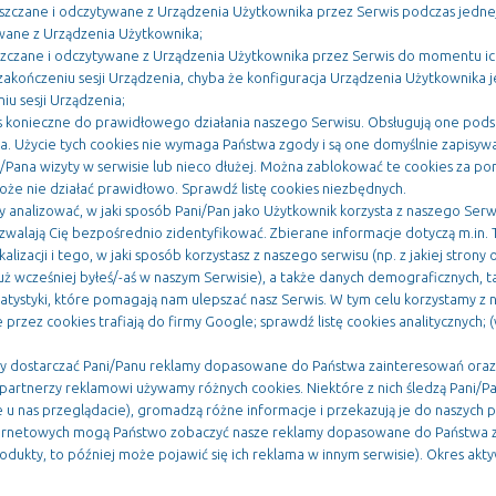
ieszczane i odczytywane z Urządzenia Użytkownika przez Serwis podczas jedne
suwane z Urządzenia Użytkownika;
szczane i odczytywane z Urządzenia Użytkownika przez Serwis do momentu ich r
kończeniu sesji Urządzenia, chyba że konfiguracja Urządzenia Użytkownika j
iu sesji Urządzenia;
 konieczne do prawidłowego działania naszego Serwisu. Obsługują one podst
 Użycie tych cookies nie wymaga Państwa zgody i są one domyślnie zapisywa
/Pana wizyty w serwisie lub nieco dłużej. Można zablokować te cookies za po
że nie działać prawidłowo. Sprawdź listę cookies niezbędnych.
 analizować, w jaki sposób Pani/Pan jako Użytkownik korzysta z naszego Serwi
pozwalają Cię bezpośrednio zidentyfikować. Zbierane informacje dotyczą m.in.
kalizacji i tego, w jaki sposób korzystasz z naszego serwisu (np. z jakiej stron
już wcześniej byłeś/-aś w naszym Serwisie), a także danych demograficznych, ta
atystyki, które pomagają nam ulepszać nasz Serwis. W tym celu korzystamy z n
przez cookies trafiają do firmy Google; sprawdź listę cookies analitycznych; (w
 dostarczać Pani/Panu reklamy dopasowane do Państwa zainteresowań oraz 
i partnerzy reklamowi używamy różnych cookies. Niektóre z nich śledzą Pani/
re u nas przeglądacie), gromadzą różne informacje i przekazują je do naszych
ternetowych mogą Państwo zobaczyć nasze reklamy dopasowane do Państwa za
dukty, to później może pojawić się ich reklama w innym serwisie). Okres akt