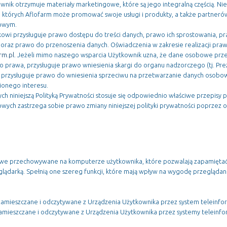
ownik otrzymuje materiały marketingowe, które są jego integralną częścią. 
 których Aflofarm może promować swoje usługi i produkty, a także partneró
mowym.
owi przysługuje prawo dostępu do treści danych, prawo ich sprostowania, pr
oraz prawo do przenoszenia danych. Oświadczenia w zakresie realizacji praw
m.pl
. Jeżeli mimo naszego wsparcia Użytkownik uzna, że dane osobowe prz
o prawa, przysługuje prawo wniesienia skargi do organu nadzorczego (tj. P
rzysługuje prawo do wniesienia sprzeciwu na przetwarzanie danych osobow
onego interesu.
 niniejszą Polityką Prywatności stosuje się odpowiednio właściwe przepisy 
ych zastrzega sobie prawo zmiany niniejszej polityki prywatności poprzez 
kstowe przechowywane na komputerze użytkownika, które pozwalają zapamiętać
glądarką. Spełnią one szereg funkcji, które mają wpływ na wygodę przeglądan
zamieszczane i odczytywane z Urządzenia Użytkownika przez system teleinfo
 zamieszczane i odczytywane z Urządzenia Użytkownika przez systemy teleinf