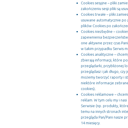
Cookies sesyjne – pliki zam
zakończeniu sesji pliki są u
Cookies trwałe – pliki zamie
usuwane automatycznie po za
plików Cookies po zakończen
Cookies niezbędne – cookies
zapewnienia bezpieczeństwa.
one aktywne przez czas Pani
w takim przypadku Serwis mo
Cookies analityczne – chcemy
zbierają informacji, które 
przeglądarki, przybliżonej lo
przeglądasz i jak długo, czy 
możemy tworzyć raporty i st
niektóre informacje zebrane 
cookies);
Cookies reklamowe – chcemy
reklam. W tym celu my i nas
Serwisie (np. produkty, któ
temu na innych stronach in
przegląda Pan/Pani nasze pro
14 miesięcy.