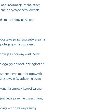
 inne informacje techniczne;
 dane dotyczące scrollowania
ł umieszczony na stronie
 podstawą prawną przetwarzania
, polegający na udzieleniu
owiązek prawny – art. 6 ust.
 polegający na obsłudze zgłoszeń
rczanie treści marketingowych
. 2 ustawy o świadczeniu usług
ykonania umowy, której stroną
jest tutaj prawnie uzasadniony
.
zedaży. – podstawą prawną