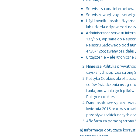
Serwis – strona internetow
Niezbędne
Serwis zewnętrzny – serwis
Te pliki cookie
Użytkownik – osoba fizyczna
nie są
lub udziela odpowiedzi na 
opcjonalne. Są
one potrzebne
Administrator serwisu intern
do
133/151, wpisana do Rejest
funkcjonowania
strony
Rejestru Sądowego pod nume
internetowej.
472871255; zwany też dalej 
Urządzenie – elektroniczne
Niniejsza Polityka prywatno
Statystyka
Abyśmy mogli
uzyskanych poprzez stronę S
poprawić
Polityka Cookies określa za
funkcjonalność
celów świadczenia usług dro
i strukturę
strony
funkcjonowania tych plików o
internetowej,
Polityce cookies.
na podstawie
tego, jak
Dane osobowe są przetwarza
strona jest
kwietnia 2016 roku w spraw
używana.
przepływu takich danych or
Aflofarm za pomocą strony 
Doświadczenie
a) informacje dotyczące korzysta
Aby nasza strona