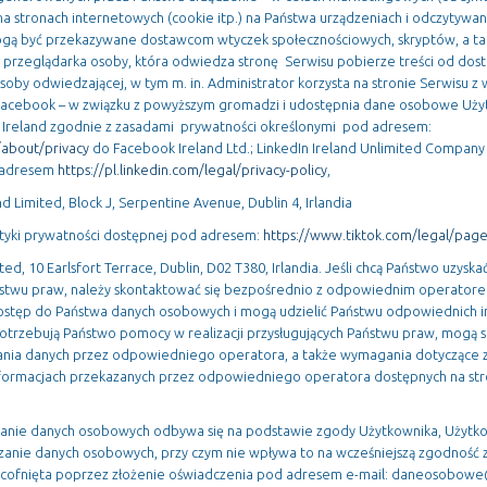
na stronach internetowych (cookie itp.) na Państwa urządzeniach i odczytywan
 być przekazywane dostawcom wtyczek społecznościowych, skryptów, a takż
przeglądarka osoby, która odwiedza stronę Serwisu pobierze treści od dos
by odwiedzającej, w tym m. in. Administrator korzysta na stronie Serwisu z
 Facebook – w związku z powyższym gromadzi i udostępnia dane osobowe Użyt
 Ireland zgodnie z zasadami prywatności określonymi pod adresem:
about/privacy
do Facebook Ireland Ltd.; LinkedIn Ireland Unlimited Company 
 adresem
https://pl.linkedin.com/legal/privacy-policy
,
 Limited, Block J, Serpentine Avenue, Dublin 4, Irlandia
ityki prywatności dostępnej pod adresem:
https://www.tiktok.com/legal/page
ed, 10 Earlsfort Terrace, Dublin, D02 T380, Irlandia. Jeśli chcą Państwo uzysk
aństwu praw, należy skontaktować się bezpośrednio z odpowiednim operatorem
stęp do Państwa danych osobowych i mogą udzielić Państwu odpowiednich in
 potrzebują Państwo pomocy w realizacji przysługujących Państwu praw, mogą 
zania danych przez odpowiedniego operatora, a także wymagania dotyczące 
informacjach przekazanych przez odpowiedniego operatora dostępnych na st
anie danych osobowych odbywa się na podstawie zgody Użytkownika, Użytk
anie danych osobowych, przy czym nie wpływa to na wcześniejszą zgodność
cofnięta poprzez złożenie oświadczenia pod adresem e-mail: daneosobowe